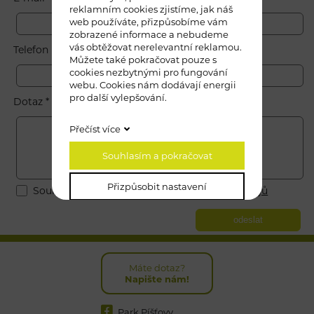
reklamním cookies zjistíme, jak náš
web používáte, přizpůsobíme vám
zobrazené informace a nebudeme
vás obtěžovat nerelevantní reklamou.
Telefon
Můžete také pokračovat pouze s
cookies nezbytnými pro fungování
webu. Cookies nám dodávají energii
pro další vylepšování.
Dotaz *
Přečíst více
Souhlasím a pokračovat
Přizpůsobit nastavení
Souhlasím se zásadami ochrany
osobních údajů
odeslat
Máte dotaz?
Napište nám!
Park Píšťovy