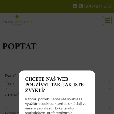
606 687 923
POPTAT
Dům *
CHCETE NÁŠ WEB
POUŽÍVAT TAK, JAK JSTE
ZVYKLÍ?
Jméno *
K tomu potřebujeme váš souhlas s
využitím
cookies
, které se ukládají ve
vašem prohlížeči. Díky těmto
statistickým, preferenčním a
E-mail *